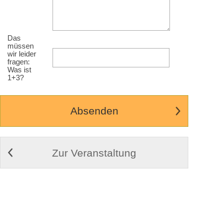
Das
müssen
wir leider
fragen:
Was ist
1+3?
Zur Veranstaltung
© 2009-2026
Cortex Media GmbH Ulm
Impressum
|
Kontakt
|
AGB